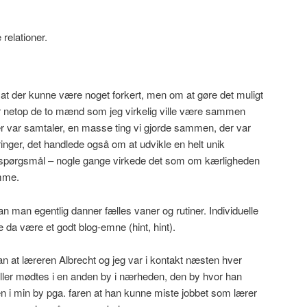
 relationer.
at der kunne være noget forkert, men om at gøre det muligt
r netop de to mænd som jeg virkelig ville være sammen
der var samtaler, en masse ting vi gjorde sammen, der var
nger, det handlede også om at udvikle en helt unik
 spørgsmål – nogle gange virkede det som om kærligheden
mme.
n man egentlig danner fælles vaner og rutiner. Individuelle
e da være et godt blog-emne (hint, hint).
ådan at læreren Albrecht og jeg var i kontakt næsten hver
, eller mødtes i en anden by i nærheden, den by hvor han
n i min by pga. faren at han kunne miste jobbet som lærer