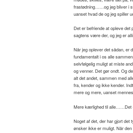
frastødning……og jeg bliver i s
uanset hvad de og jeg spiller 
Det er befriende at opleve det
sagtens være der, og jeg er al
Når jeg oplever det sådan, er d
fundamentalt i os alle sammen. 
selvfølgelig muligt at miste 
og venner. Det gør ondt. Og 
alt det andet, sammen med all
fra, kender og ikke kender. Ind
mere og mere, uanset mennesk
Mere kærlighed til alle……Det e
Noget af det, der har gjort det t
ønsker ikke er muligt. Når den 