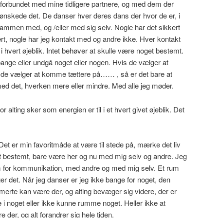
 forbundet med mine tidligere partnere, og med dem der
 ønskede det. De danser hver deres dans der hvor de er, i
mmen med, og /eller med sig selv. Nogle har det sikkert
t, nogle har jeg kontakt med og andre ikke. Hver kontakt
r, i hvert øjeblik. Intet behøver at skulle være noget bestemt.
ange eller undgå noget eller nogen. Hvis de vælger at
vis de vælger at komme tættere på…… , så er det bare at
d det, hverken mere eller mindre. Med alle jeg møder.
r alting sker som energien er til i et hvert givet øjeblik. Det
Det er min favoritmåde at være til stede på, mærke det liv
get bestemt, bare være her og nu med mig selv og andre. Jeg
m for kommunikation, med andre og med mig selv. Et rum
ger det. Når jeg danser er jeg ikke bange for noget, den
merte kan være der, og alting bevæger sig videre, der er
ne i noget eller ikke kunne rumme noget. Heller ikke at
 der, og alt forandrer sig hele tiden.