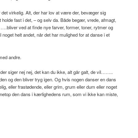
et virkelig. Alt, der har lov at være der, bevæger sig
 holde fast i det, – og selv da. Både begær, vrede, afmagt,
…bliver ved at finde nye farver, former, toner, rytmer og
l noget helt andet, når det har mulighed for at danse i et
m med andre.
der siger nej nej, det kan du ikke, alt går galt, de vil……..
n og den bliver tryg igen. Og hvis nogen danser en dans
ig, eller frastødende, eller grim, grum eller dum eller noget
se netop den dans i kærlighedens rum, som vi ikke kan miste,