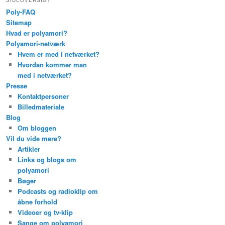
SIDEOVERSIGT
Poly-FAQ
Sitemap
Hvad er polyamori?
Polyamori-netværk
Hvem er med i netværket?
Hvordan kommer man
med i netværket?
Presse
Kontaktpersoner
Billedmateriale
Blog
Om bloggen
Vil du vide mere?
Artikler
Links og blogs om
polyamori
Bøger
Podcasts og radioklip om
åbne forhold
Videoer og tv-klip
Sange om polyamori