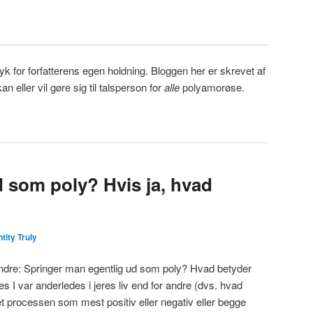
for forfatterens egen holdning. Bloggen her er skrevet af
an eller vil gøre sig til talsperson for
alle
polyamorøse.
 som poly? Hvis ja, hvad
ntity Truly
andre: Springer man egentlig ud som poly? Hvad betyder
 I var anderledes i jeres liv end for andre (dvs. hvad
t processen som mest positiv eller negativ eller begge