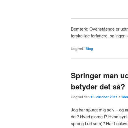
Bemærk: Ovenstående er udtryk 
forskellige forfattere, og ingen k
Udgivet i
Blog
Springer man ud
betyder det så?
Udgivet den
13. oktober 2011
af
Ide
Jeg har spurgt mig selv – og 
det? Hvad gjorde I? Hvad syntes
sprang I ud som)? Har I opleve