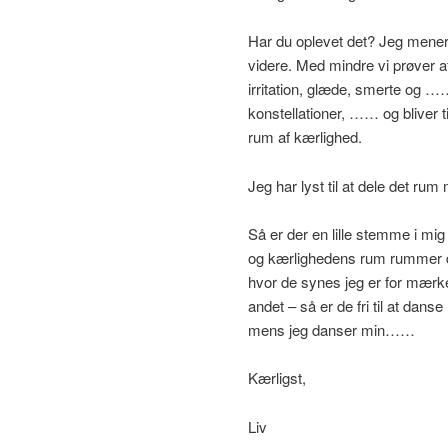
Har du oplevet det? Jeg mener d
videre. Med mindre vi prøver at
irritation, glæde, smerte og ……
konstellationer, …… og bliver ti
rum af kærlighed.
Jeg har lyst til at dele det ru
Så er der en lille stemme i mig 
og kærlighedens rum rummer de
hvor de synes jeg er for mærkel
andet – så er de fri til at dan
mens jeg danser min……
Kærligst,
Liv