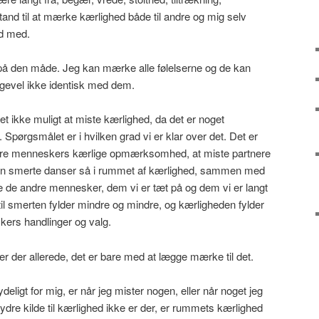
tand til at mærke kærlighed både til andre og mig selv
ud med.
 på den måde. Jeg kan mærke alle følelserne og de kan
ligevel ikke identisk med dem.
et ikke muligt at miste kærlighed, da det er noget
Spørgsmålet er i hvilken grad vi er klar over det. Det er
andre menneskers kærlige opmærksomhed, at miste partnere
den smerte danser så i rummet af kærlighed, sammen med
e de andre mennesker, dem vi er tæt på og dem vi er langt
til smerten fylder mindre og mindre, og kærligheden fylder
ers handlinger og valg.
r der allerede, det er bare med at lægge mærke til det.
ydeligt for mig, er når jeg mister nogen, eller når noget jeg
ydre kilde til kærlighed ikke er der, er rummets kærlighed