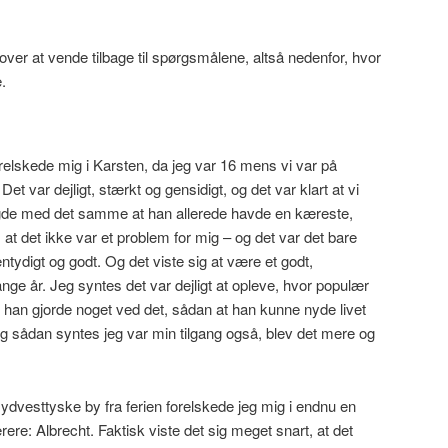
 lover at vende tilbage til spørgsmålene, altså nedenfor, hvor
.
orelskede mig i Karsten, da jeg var 16 mens vi var på
var dejligt, stærkt og gensidigt, og det var klart at vi
gde med det samme at han allerede havde en kæreste,
 at det ikke var et problem for mig – og det var det bare
entydigt og godt. Og det viste sig at være et godt,
ge år. Jeg syntes det var dejligt at opleve, hvor populær
t han gjorde noget ved det, sådan at han kunne nyde livet
sådan syntes jeg var min tilgang også, blev det mere og
 sydvesttyske by fra ferien forelskede jeg mig i endnu en
ere: Albrecht. Faktisk viste det sig meget snart, at det