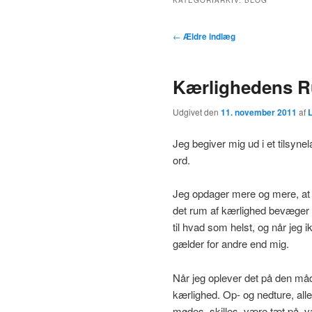
KATEGORIARKIV:
BLOG
Indlægsnavigation
←
Ældre indlæg
Kærlighedens 
Udgivet den
11. november 2011
af
L
Jeg begiver mig ud i et tilsyn
ord.
Jeg opdager mere og mere, at 
det rum af kærlighed bevæger 
til hvad som helst, og når jeg ik
gælder for andre end mig.
Når jeg oplever det på den måde
kærlighed. Op- og nedture, alle
mødes, skilles, være tæt på, væ