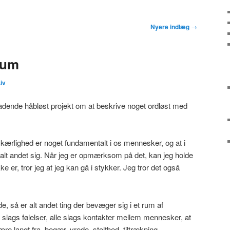
Nyere indlæg
→
Rum
iv
eladende håbløst projekt om at beskrive noget ordløst med
kærlighed er noget fundamentalt i os mennesker, og at i
alt andet sig. Når jeg er opmærksom på det, kan jeg holde
ke er, tror jeg at jeg kan gå i stykker. Jeg tror det også
, så er alt andet ting der bevæger sig i et rum af
 slags følelser, alle slags kontakter mellem mennesker, at
re langt fra, begær, vrede, stolthed, tiltrækning,