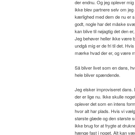
der endnu. Og jeg oplever mig
ikke blev partnere selv om jeg
kærlighed med dem de nu er sa
godt, nogle har det måske svær
kan blive til nøjagtig det den e
Jeg behøver heller ikke være b
undgå mig er de fri til det. H
mærke hvad der er, og være me
Så bliver livet som en dans, hvo
hele bliver spændende.
Jeg elsker improviseret dans. 
der er lige nu. Ikke skulle no
oplever det som en intens for
hvor alt har plads. Hvis vi væl
største glæde og den største s
ikke brug for at frygte at druk
hænge fast i noget. Alt kan være