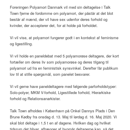
Foreningen Polyamori Danmark vil med sin deltagelse i Talk
Town fjerne de fordomme om polyamori, der påstår at det blot
består af mænd, der vil have sex udenfor deres forhold og
kvinder, der accepterer det, for at holde på forholdet.
Vi vil vise, at polyamori fungerer godt i en kontekst af feminisme
og ligestilling.
Vi vil holde en paneldebat med 5 polyamorøse deltagere, der kort
fortæller om deres liv som polyamorøse og deres tilgang til
polyamori ud fra en feministisk synsvinkel. Derefter får publikum
lov til at stille spørgsmål, som panelet besvarer.
Vi vil gerne have paneldeltagere med følgende parforholdstyper:
Solo-polyer, MKM V-forhold, Ligestillede forhold, Hierarkiske
forhold og Relationsanarkister.
Talk Town afholdes i København på Onkel Dannys Plads i Den
Brune Kødby fra onsdag d. 13. Maj til lørdag d. 16. Maj 2020. Vi
skal blot deltage i 1,5 t en af dagene. Hvilken dag og hvilket
tidsrum det bliver, afhænger af hvornår deltagerne kan, så det