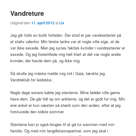
Vandreture
Udgivet den
11. april 2012
af
Liv
Jeg gik forbi en butik forleden. Der stod et par vandrestøvler på
et stativ udenfor. Min første tanke var at nogle ville sige, at de
var ikke sexede. Men jeg synes faktisk kvinder i vandrestøvler er
sexede. Og jeg forestillede mig helt klart at det var nogle andre
kvinder, der havde dem på, og ikke mig.
Så skulle jeg måske melde mig ind i Gaia, tænkte jeg.
Vandreklub for lesbiske.
Nogle dage senere købte jeg støvlerne. Mine fødder ville gerne
have dem. De går lidt op om anklerne, og det er godt for mig. Min
ene ankel er kun næsten så stærk som den anden, efter at jeg
forstuvede den sidste sommer.
Støvlerne kan jo også bruges til at gå tur sammen med min
familie. Og med min langdistancepartner, som jeg skal i