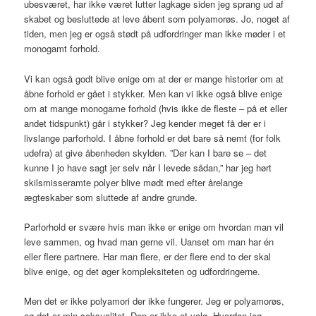
ubesværet, har ikke været lutter lagkage siden jeg sprang ud af
skabet og besluttede at leve åbent som polyamorøs. Jo, noget af
tiden, men jeg er også stødt på udfordringer man ikke møder i et
monogamt forhold.
Vi kan også godt blive enige om at der er mange historier om at
åbne forhold er gået i stykker. Men kan vi ikke også blive enige
om at mange monogame forhold (hvis ikke de fleste – på et eller
andet tidspunkt) går i stykker? Jeg kender meget få der er i
livslange parforhold. I åbne forhold er det bare så nemt (for folk
udefra) at give åbenheden skylden. ”Der kan I bare se – det
kunne I jo have sagt jer selv når I levede sådan,” har jeg hørt
skilsmisseramte polyer blive mødt med efter årelange
ægteskaber som sluttede af andre grunde.
Parforhold er svære hvis man ikke er enige om hvordan man vil
leve sammen, og hvad man gerne vil. Uanset om man har én
eller flere partnere. Har man flere, er der flere end to der skal
blive enige, og det øger kompleksiteten og udfordringerne.
Men det er ikke polyamori der ikke fungerer. Jeg er polyamorøs,
og det er min seksualitet. Den er ikke et valg. Hvordan jeg