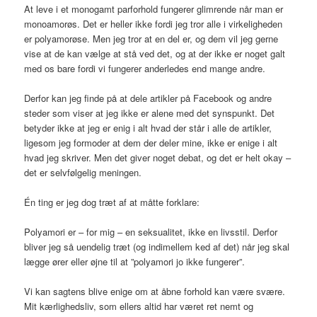
At leve i et monogamt parforhold fungerer glimrende når man er
monoamorøs. Det er heller ikke fordi jeg tror alle i virkeligheden
er polyamorøse. Men jeg tror at en del er, og dem vil jeg gerne
vise at de kan vælge at stå ved det, og at der ikke er noget galt
med os bare fordi vi fungerer anderledes end mange andre.
Derfor kan jeg finde på at dele artikler på Facebook og andre
steder som viser at jeg ikke er alene med det synspunkt. Det
betyder ikke at jeg er enig i alt hvad der står i alle de artikler,
ligesom jeg formoder at dem der deler mine, ikke er enige i alt
hvad jeg skriver. Men det giver noget debat, og det er helt okay –
det er selvfølgelig meningen.
Én ting er jeg dog træt af at måtte forklare:
Polyamori er – for mig – en seksualitet, ikke en livsstil. Derfor
bliver jeg så uendelig træt (og indimellem ked af det) når jeg skal
lægge ører eller øjne til at ”polyamori jo ikke fungerer”.
Vi kan sagtens blive enige om at åbne forhold kan være svære.
Mit kærlighedsliv, som ellers altid har været ret nemt og