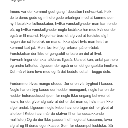
Imens var der kommet godt gang i debatten i netværket. Folk
delte deres gode og mindre gode erfaringer med at komme som
ny i lesbiske fællesskaber, hvilke vanskeligheder man kan rende
på, og hvilke vanskeligheder nogle lesbiske har med kvinder der
også er til mænd. Nogle har brændt sig ved at forelske sig i
nogen der så foretrak en mand. Ikke sjovt hvis man først er
kommet tæt på. Men, tænker jeg, erfaren på området:
Forelskelser der ikke er gengældt er bare en del af livet.
Forventninger der skal afklares ligeså. Uanset køn, antal partnere
og andre kriterier. Ligesom der også er en del gengældte imellem.
Det må vi bare leve med og få det bedste ud af – begge dele.
Fordomme trives mange steder. Der er en vis tryghed i kasser.
Nogle har en tryg kasse der hedder monogami, nogle har en der
hedder heteroseksuel (som for nogle ikke engang behøver et
navn, for det giver sig selv at det er det man er, hvis man ikke
siger andet. Ligesom nogle københavnere tager det for givet at
alle bor i København når de skriver til en landsdækkende
mailliste.) Og de der ikke passer ind i nogle af kasserne, laver
sig af og til deres egen kasse. Som for eksempel lesbiske. Så