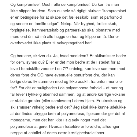
Og kompromiser. Oooh, alle de kompromiser. Du kan tro man
ikke slipper for dem. Som du selv så rigtigt skriver: ”kompromiset
er en betingelse for at skabe det fællesskab, som et parforhold
og senere en familie udgør”. Netop. Når tryghed, fællesskab,
forpligtelse, kammeratskab og partnerskab skal blomstre med
mere end én, så må alle hugge en hæl og klippe en tå. Der er
overhovedet ikke plads til selvoptagethed her!
Og børnene, skriver du. Ja, hvad med dem? Er skilsmisser bedre
for dem, synes du? Eller er det mon bedre at de i stedet for at
leve i to adskilte verdner i en 7/7-ordning, kan leve sammen med
deres forældre OG have eventuelle bonusforældre, der kan
berige deres liv sammen med og ikke adskilt fra enten mor eller
far? For dét er muligheden i de polyamorøse forhold – at mor og
far lever i lykkelig åbenhed sammen, og at andre kærlige voksne
er stabile gæster (eller samlevere) i deres hjem. Er utroskab og
skilsmisser virkelig bedre end det? Jeg skal ikke kunne udelukke
at der findes utrygge børn af polyamorøse, ligesom der gør det af
monogame, men det har ikke i sig selv noget med det
polyamorøse at gøre. Hvordan forældre er forældre, afhænger
næppe af antallet af deres nære kærlighedsrelationer.