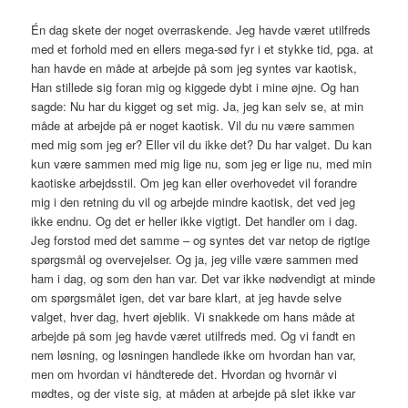
Én dag skete der noget overraskende. Jeg havde været utilfreds
med et forhold med en ellers mega-sød fyr i et stykke tid, pga. at
han havde en måde at arbejde på som jeg syntes var kaotisk,
Han stillede sig foran mig og kiggede dybt i mine øjne. Og han
sagde: Nu har du kigget og set mig. Ja, jeg kan selv se, at min
måde at arbejde på er noget kaotisk. Vil du nu være sammen
med mig som jeg er? Eller vil du ikke det? Du har valget. Du kan
kun være sammen med mig lige nu, som jeg er lige nu, med min
kaotiske arbejdsstil. Om jeg kan eller overhovedet vil forandre
mig i den retning du vil og arbejde mindre kaotisk, det ved jeg
ikke endnu. Og det er heller ikke vigtigt. Det handler om i dag.
Jeg forstod med det samme – og syntes det var netop de rigtige
spørgsmål og overvejelser. Og ja, jeg ville være sammen med
ham i dag, og som den han var. Det var ikke nødvendigt at minde
om spørgsmålet igen, det var bare klart, at jeg havde selve
valget, hver dag, hvert øjeblik. Vi snakkede om hans måde at
arbejde på som jeg havde været utilfreds med. Og vi fandt en
nem løsning, og løsningen handlede ikke om hvordan han var,
men om hvordan vi håndterede det. Hvordan og hvornår vi
mødtes, og der viste sig, at måden at arbejde på slet ikke var