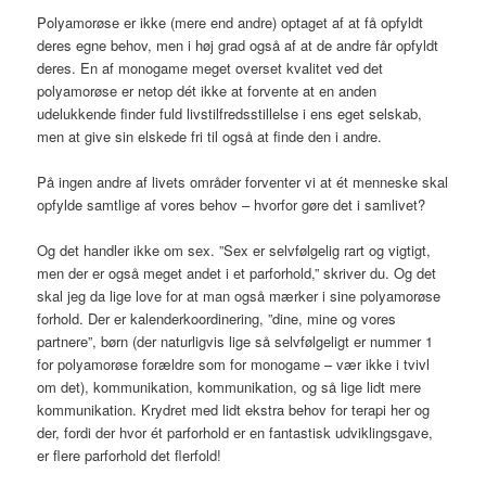
Polyamorøse er ikke (mere end andre) optaget af at få opfyldt
deres egne behov, men i høj grad også af at de andre får opfyldt
deres. En af monogame meget overset kvalitet ved det
polyamorøse er netop dét ikke at forvente at en anden
udelukkende finder fuld livstilfredsstillelse i ens eget selskab,
men at give sin elskede fri til også at finde den i andre.
På ingen andre af livets områder forventer vi at ét menneske skal
opfylde samtlige af vores behov – hvorfor gøre det i samlivet?
Og det handler ikke om sex. ”Sex er selvfølgelig rart og vigtigt,
men der er også meget andet i et parforhold,” skriver du. Og det
skal jeg da lige love for at man også mærker i sine polyamorøse
forhold. Der er kalenderkoordinering, ”dine, mine og vores
partnere”, børn (der naturligvis lige så selvfølgeligt er nummer 1
for polyamorøse forældre som for monogame – vær ikke i tvivl
om det), kommunikation, kommunikation, og så lige lidt mere
kommunikation. Krydret med lidt ekstra behov for terapi her og
der, fordi der hvor ét parforhold er en fantastisk udviklingsgave,
er flere parforhold det flerfold!