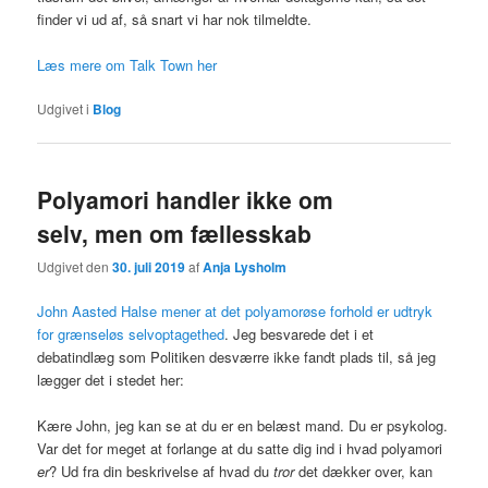
finder vi ud af, så snart vi har nok tilmeldte.
Læs mere om Talk Town her
Udgivet i
Blog
Polyamori handler ikke om
selv, men om fællesskab
Udgivet den
30. juli 2019
af
Anja Lysholm
John Aasted Halse mener at det polyamorøse forhold er udtryk
for grænseløs selvoptagethed
. Jeg besvarede det i et
debatindlæg som Politiken desværre ikke fandt plads til, så jeg
lægger det i stedet her:
Kære John, jeg kan se at du er en belæst mand. Du er psykolog.
Var det for meget at forlange at du satte dig ind i hvad polyamori
er
? Ud fra din beskrivelse af hvad du
tror
det dækker over, kan