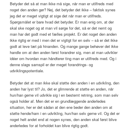
Betyder det så at man ikke må sige, når man er utilfreds med
noget den anden gør? Nej, det betyder det ikke – faktisk synes
jeg det er meget vigtigt at sige det når man er utilfreds.
Spørgsmålet er bare hvad det betyder. Er man enig om, at der
skal ske noget og at man vil sørge for det, så er det nemt og
man har det godt med et fælles projekt. Er det noget den anden
ikke rigtig er med i men det er vigtigt for en selv – så er det ikke
godt at leve tæt på hinanden. Og mange gange behøver det ikke
handle om at den anden først forandrer sig, men at man udvikler
idéer om hvordan man håndterer ting man er utilfreds med. Og i
denne slags samspil er der meget forandrings- og
udviklingspotentiale.
Betyder det at man ikke skal støtte den anden i en udvikling, den
anden har lyst til? Jo, det er glimrende at støtte en anden, når
hun/han gerne vil udvikle sig i en bestemt retning, som man selv
også holder af. Men det er en grundlæggende anderledes
situation, her er det sådan at den ene beder den anden om at
støtte hende/ham i en udvikling, hun/han selv gerne vil. Og det er
noget helt andet end at nogen synes, den anden skal først blive
anderledes for at forholdet kan blive rigtig godt.