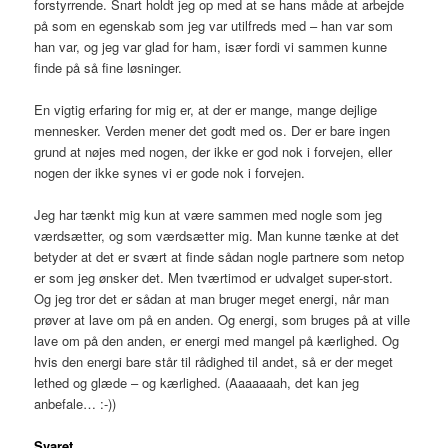
forstyrrende. Snart holdt jeg op med at se hans måde at arbejde
på som en egenskab som jeg var utilfreds med – han var som
han var, og jeg var glad for ham, især fordi vi sammen kunne
finde på så fine løsninger.
En vigtig erfaring for mig er, at der er mange, mange dejlige
mennesker. Verden mener det godt med os. Der er bare ingen
grund at nøjes med nogen, der ikke er god nok i forvejen, eller
nogen der ikke synes vi er gode nok i forvejen.
Jeg har tænkt mig kun at være sammen med nogle som jeg
værdsætter, og som værdsætter mig. Man kunne tænke at det
betyder at det er svært at finde sådan nogle partnere som netop
er som jeg ønsker det. Men tværtimod er udvalget super-stort.
Og jeg tror det er sådan at man bruger meget energi, når man
prøver at lave om på en anden. Og energi, som bruges på at ville
lave om på den anden, er energi med mangel på kærlighed. Og
hvis den energi bare står til rådighed til andet, så er der meget
lethed og glæde – og kærlighed. (Aaaaaaah, det kan jeg
anbefale… :-))
Svaret