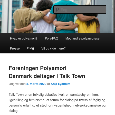
Fortsæt
Fortsæt
kærlighed til flere
til
til
Søg
primært
sekundært
indhold
indhold
Polyamori
Hovedmenu
Hvad er polyamori?
Poly-FAQ
Mød andre polyamorøse
Blog
Presse
Vil du vide mere?
Foreningen Polyamori
Danmark deltager i Talk Town
Udgivet den
5. marts 2020
af
Anja Lysholm
Talk Town er en folkelig debatfestival; en samtaleby om køn,
ligestilling og feminisme; et forum for dialog på tværs af faglig og
personlig erfaring; et sted for nysgerrighed, netværksdannelse og
dialog.