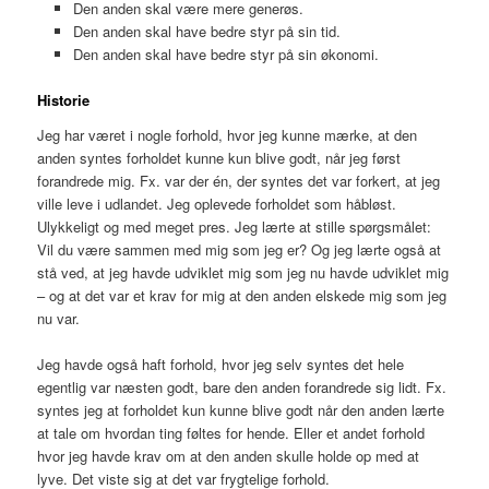
Den anden skal være mere generøs.
Den anden skal have bedre styr på sin tid.
Den anden skal have bedre styr på sin økonomi.
Historie
Jeg har været i nogle forhold, hvor jeg kunne mærke, at den
anden syntes forholdet kunne kun blive godt, når jeg først
forandrede mig. Fx. var der én, der syntes det var forkert, at jeg
ville leve i udlandet. Jeg oplevede forholdet som håbløst.
Ulykkeligt og med meget pres. Jeg lærte at stille spørgsmålet:
Vil du være sammen med mig som jeg er? Og jeg lærte også at
stå ved, at jeg havde udviklet mig som jeg nu havde udviklet mig
– og at det var et krav for mig at den anden elskede mig som jeg
nu var.
Jeg havde også haft forhold, hvor jeg selv syntes det hele
egentlig var næsten godt, bare den anden forandrede sig lidt. Fx.
syntes jeg at forholdet kun kunne blive godt når den anden lærte
at tale om hvordan ting føltes for hende. Eller et andet forhold
hvor jeg havde krav om at den anden skulle holde op med at
lyve. Det viste sig at det var frygtelige forhold.