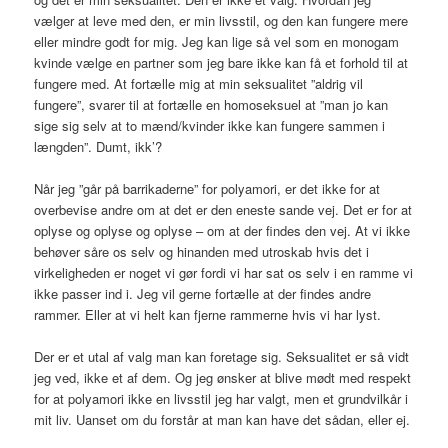
vælger at leve med den, er min livsstil, og den kan fungere mere
eller mindre godt for mig. Jeg kan lige så vel som en monogam
kvinde vælge en partner som jeg bare ikke kan få et forhold til at
fungere med. At fortælle mig at min seksualitet ”aldrig vil
fungere”, svarer til at fortælle en homoseksuel at ”man jo kan
sige sig selv at to mænd/kvinder ikke kan fungere sammen i
længden”. Dumt, ikk’?
Når jeg ”går på barrikaderne” for polyamori, er det ikke for at
overbevise andre om at det er den eneste sande vej. Det er for at
oplyse og oplyse og oplyse – om at der findes den vej. At vi ikke
behøver såre os selv og hinanden med utroskab hvis det i
virkeligheden er noget vi gør fordi vi har sat os selv i en ramme vi
ikke passer ind i. Jeg vil gerne fortælle at der findes andre
rammer. Eller at vi helt kan fjerne rammerne hvis vi har lyst.
Der er et utal af valg man kan foretage sig. Seksualitet er så vidt
jeg ved, ikke et af dem. Og jeg ønsker at blive mødt med respekt
for at polyamori ikke en livsstil jeg har valgt, men et grundvilkår i
mit liv. Uanset om du forstår at man kan have det sådan, eller ej.