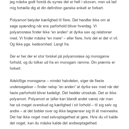
jeg måske godt forstå du synes det er helt i skoven, men så lad
mig fortælle dig at din definition ganske enkelt er forkert.
Polyamori betyder kærlighed til flere. Det handler ikke om at
søge spænding når ens parforhold bliver hverdag. Vi
polyamorøse finder ikke ”en anden” at dyrke sex og relationer
med. Vi finder måske ”en mere” – eller flere, hvis det er det vi vil.
Og ikke pga. kedsomhed. Langt fra.
Der er her der er stor forskel på polyamorøse og monogame
forhold, og du tolker ud fra en monogam ramme. Din præmis er
forkert.
Adskillige monogame – mindst halvdelen, siger de fleste
undersøgelser – finder netop ”en anden” at dyrke sex med når det
faste parforhold bliver kedeligt. Det hedder utroskab. Det er ikke
polyamori. Polyamori er (eller kan blandt andet være) når man
har så meget overskud og kærlighed i sit forhold – til sig selv og
andre – at det bobler over og ikke begrænser sig til ét menneske.
Det har ikke noget med selvoptagethed at gøre. Hvis du vil kalde
det noget, kan du måske kalde det andreoptagethed.