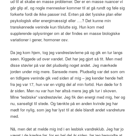
ud til at skabe en masse problemer. Der er en masse nuancer vi
går glip af, og nogle mennesker kommer til at gå rundt og føle sig
forkerte fordi de ikke passer ind. Enten på det fysiske plan eller
psykologisk eller energimæssigt eller ….? Det kunne min
transkønnede veninde kun tilslutte sig. Hun kom med
supplerende oplysninger om at der findes en masse biologiske
variationer i gener, hormoner osv.
Da jeg kom hjem, tog jeg vandrestøvlerne på og gik en tur langs
søen. Kiggede ud over vandet. Det har jeg gjort så tit. Men med
disse støvler på var det pludselig noget andet. Jeg mærkede
jorden under mig mere. Sansede mere. Pludselig var det som om
en tidligere veninde gik ved siden af mig – jeg kender hende helt
fra jeg var 17, hun var en vigtig del af min fortid. Hun døde for 5
år siden. Men nu var hun her altså mens jeg gik tur i skoven.
Mine “lesbiske” vandrestøvler. Jeg fik den energi med mig, her og
nu, sanseligt til stede. Og tænkte på en anden kvinde jeg har
mødt for nylig, som jeg har lyst til at dele blandt andet vandreture
med.
Nå, men det at melde mig ind i en lesbisk vandreklub. Jeg har jo
været i de kredse før, for en hel del år siden, før jeg begyndte at