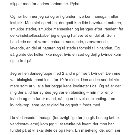
slipper man for andres fordomme. Pyha.
Og her kommer jeg så og er i grunden hverken monogam eller
lesbisk. Men slet og ret en, der godt kan lide traveture i naturen,
smukke steder, smukke mennesker, og længes efter “ånden” fra
de kvindefællesskaber jeg engang har været en del af. Som
handlede om at være i naturen, sansende, nærværende,
levende, en del af naturen og til stede i forhold til hinanden. Og
så gjorde det heller ikke noget hvis en sød og dejlig kvinde kom
rigtig tæt på.
Jeg er i en dansegruppe med 2 andre primært kvinder. Den ene
var biologisk mand indtil for 10 år siden. Den anden ser det vist
mere som at vi alle har begge køns kvaliteter i os. Og så er der
mig der altid har syntes jeg var en blanding – min mor er jo
kvinde og min far er mand, så jeg er blevet en blanding. I en
kvindekrop, som jeg er glad for og godt tilfreds med.
Da vi dansede i fredags (for øvrigt lige før jeg gik hen og købte
vandrestøvlerne) kom jeg til at tænke på hvem der mon har
fundet på at vi skal dele os op i køn. En mærkelig ide, som ser