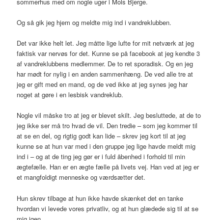
sommerhus med om nogle uger i Mols Bjerge.
Og så gik jeg hjem og meldte mig ind i vandreklubben.
Det var ikke helt let. Jeg måtte lige lufte for mit netværk at jeg
faktisk var nervøs for det. Kunne se på facebook at jeg kendte 3
af vandreklubbens medlemmer. De to ret sporadisk. Og en jeg
har mødt for nylig i en anden sammenhæng. De ved alle tre at
jeg er gift med en mand, og de ved ikke at jeg synes jeg har
noget at gøre i en lesbisk vandreklub.
Nogle vil måske tro at jeg er blevet skilt. Jeg besluttede, at de to
jeg ikke ser må tro hvad de vil. Den tredie – som jeg kommer til
at se en del, og rigtig godt kan lide – skrev jeg kort til at jeg
kunne se at hun var med i den gruppe jeg lige havde meldt mig
ind i – og at de ting jeg gør er i fuld åbenhed i forhold til min
ægtefælle. Han er en ægte fælle på livets vej. Han ved at jeg er
et mangfoldigt menneske og værdsætter det.
Hun skrev tilbage at hun ikke havde skænket det en tanke
hvordan vi levede vores privatliv, og at hun glædede sig til at se
mig igen.