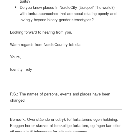
traits?
Do you know places in NordicCity (Europe? The world?)
with tantra approaches that are about relating openly and
lovingly beyond binary gender stereotypes?
Looking forward to hearing from you.
Warm regards from NordicCountry toIndia!
Yours,
Identity Truly
P.S.: The names of persons, events and places have been
changed.
Bemærk: Ovenstående er udtryk for forfatterens egen holdning.
Bloggen her er skrevet af forskellige forfattere, og ingen kan eller
vil gøre sig til talsperson for
alle
polyamorøse.