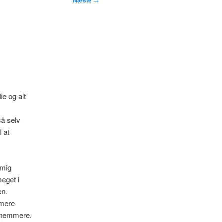
Næste
ie og alt
så selv
 at
 mig
eget i
en.
 mere
e nemmere.