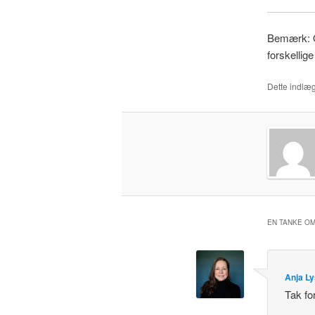
Bemærk: Ov
forskellige
Dette indlæg
EN TANKE OM
Anja L
Tak fo