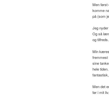
Men først
komme natu
på (som jeg
Jeg nyder 
Og så læng
og tilfreds.
Min kærest
fremmest k
sine tanke
hele tiden.
fantastisk
Men det er
før i mit liv