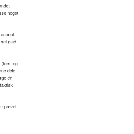
andet
esse noget
s accept.
set glad
 (først og
nne dele
ørge én
 faktisk
har prøvet