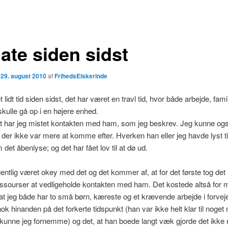
ate siden sidst
n
29. august 2010
af
FrihedsElskerinde
 lidt tid siden sidst, det har været en travl tid, hvor både arbejde, famil
skulle gå op i en højere enhed.
t har jeg mistet kontakten med ham, som jeg beskrev. Jeg kunne og
der ikke var mere at komme efter. Hverken han eller jeg havde lyst til
det åbenlyse; og det har fået lov til at dø ud.
entlig været okey med det og det kommer af, at for det første tog det
sourser at vedligeholde kontakten med ham. Det kostede altså for m
l, at jeg både har to små børn, kæreste og et krævende arbejde i forvej
ok hinanden på det forkerte tidspunkt (han var ikke helt klar til noget
 kunne jeg fornemme) og det, at han boede langt væk gjorde det ikk