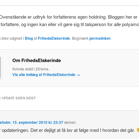
enstående er udtryk for forfatterens egen holdning. Bloggen her er 
 forfattere, og ingen kan eller vil gøre sig til talsperson for
alle
polyamo
 blev udgivet i
Blog
af
FrihedsElskerinde
. Bogmærk
permalinket
.
Om FrihedsElskerinde
Kvinde sidst i 20'erne.
Vis alle indlæg af FrihedsElskerinde
→
 “
UPDATE SIDEN SIDST
”
ysholm
,
15. september 2010 kl. 23:37
skriver:
r opdateringen. Det er dejligt at få lov at følge med I hvordan det går.