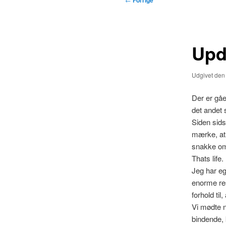
Forrige
Upd
Udgivet de
Der er gået
det andet 
Siden sids
mærke, at 
snakke om 
Thats life.
Jeg har eg
enorme res
forhold ti
Vi mødte n
bindende,