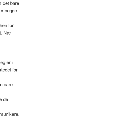
s det bare
ller begge
hen for
rt. Næ
eg er i
stedet for
en bare
ke de
mmunikere.