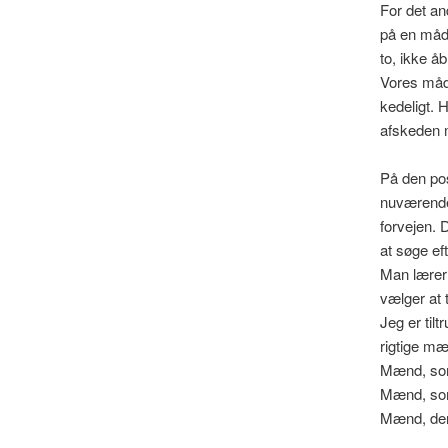
For det an
på en måde 
to, ikke å
Vores måde
kedeligt. 
afskeden 
På den pos
nuværende 
forvejen. D
at søge ef
Man lærer 
vælger at t
Jeg er tilt
rigtige mæn
Mænd, som 
Mænd, som
Mænd, der 