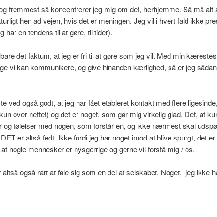
 og fremmest så koncentrerer jeg mig om det, herhjemme. Så må alt 
rligt hen ad vejen, hvis det er meningen. Jeg vil i hvert fald ikke pr
 har en tendens til at gøre, til tider).
bare det faktum, at jeg er fri til at gøre som jeg vil. Med min kæreste
e vi kan kommunikere, og give hinanden kærlighed, så er jeg sådan 
e ved også godt, at jeg har fået etableret kontakt med flere ligesinde,
un over nettet) og det er noget, som gør mig virkelig glad. Det, at ku
r og følelser med nogen, som forstår én, og ikke nærmest skal udsp
 DET er altså fedt. Ikke fordi jeg har noget imod at blive spurgt, det er
, at nogle mennesker er nysgerrige og gerne vil forstå mig / os.
 altså også rart at føle sig som en del af selskabet. Noget, jeg ikke 
.