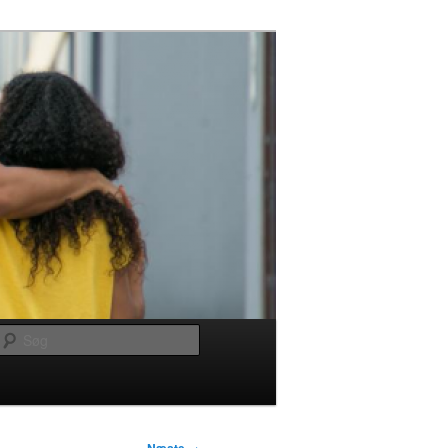
Søg
→