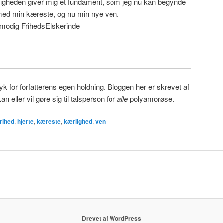
kærligheden giver mig et fundament, som jeg nu kan begynde
ed min kæreste, og nu min nye ven.
 modig FrihedsElskerinde
for forfatterens egen holdning. Bloggen her er skrevet af
an eller vil gøre sig til talsperson for
alle
polyamorøse.
frihed
,
hjerte
,
kæreste
,
kærlighed
,
ven
Drevet af WordPress