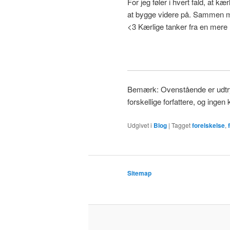
For jeg føler i hvert fald, at 
at bygge videre på. Sammen m
<3 Kærlige tanker fra en mere
Bemærk: Ovenstående er udtryk 
forskellige forfattere, og ingen k
Udgivet i
Blog
|
Tagget
forelskelse
,
Sitemap