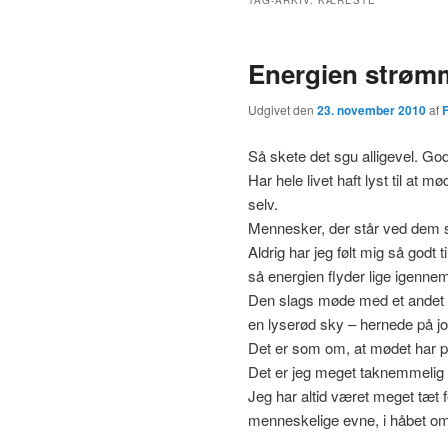
TAG-ARKIV:
KÆRESTE
Energien strømm
Udgivet den
23. november 2010
af
Så skete det sgu alligevel. God
Har hele livet haft lyst til at 
selv.
Mennesker, der står ved dem selv
Aldrig har jeg følt mig så godt
så energien flyder lige igenne
Den slags møde med et andet 
en lyserød sky – hernede på jo
Det er som om, at mødet har pl
Det er jeg meget taknemmelig f
Jeg har altid været meget tæt 
menneskelige evne, i håbet om, 