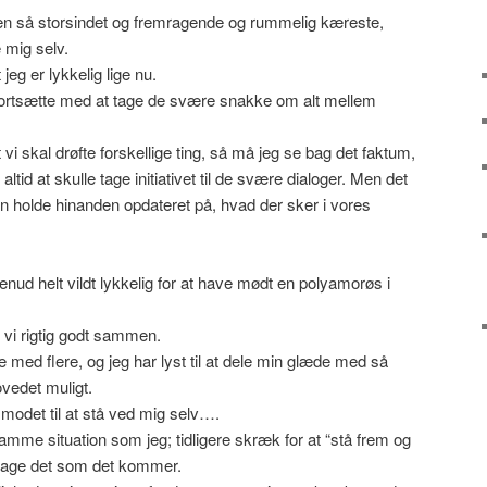
 en så storsindet og fremragende og rummelig kæreste,
e mig selv.
jeg er lykkelig lige nu.
 fortsætte med at tage de svære snakke om alt mellem
 vi skal drøfte forskellige ting, så må jeg se bag det faktum,
altid at skulle tage initiativet til de svære dialoger. Men det
an holde hinanden opdateret på, hvad der sker i vores
nud helt vildt lykkelig for at have mødt en polyamorøs i
 vi rigtig godt sammen.
e med flere, og jeg har lyst til at dele min glæde med så
vedet muligt.
modet til at stå ved mig selv….
amme situation som jeg; tidligere skræk for at “stå frem og
t tage det som det kommer.