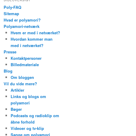
SIDEOVERSIGT
Poly-FAQ
Sitemap
Hvad er polyamori?
Polyamori-netværk
Hvem er med i netværket?
Hvordan kommer man
med i netværket?
Presse
Kontaktpersoner
Billedmateriale
Blog
Om bloggen
Vil du vide mere?
Artikler
Links og blogs om
polyamori
Bøger
Podcasts og radioklip om
åbne forhold
Videoer og tv-klip
Sange om polyamori