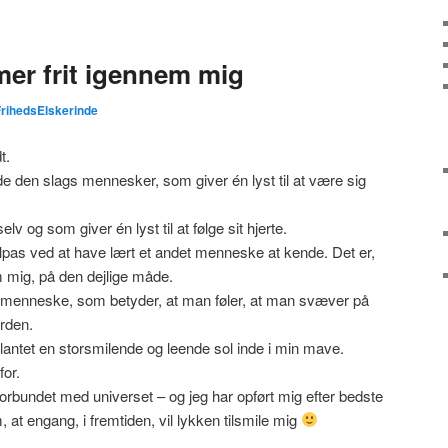
er frit igennem mig
FrihedsElskerinde
t.
møde den slags mennesker, som giver én lyst til at være sig
 og som giver én lyst til at følge sit hjerte.
 tilpas ved at have lært et andet menneske at kende. Det er,
m mig, på den dejlige måde.
menneske, som betyder, at man føler, at man svæver på
rden.
antet en storsmilende og leende sol inde i min mave.
or.
forbundet med universet – og jeg har opført mig efter bedste
at engang, i fremtiden, vil lykken tilsmile mig