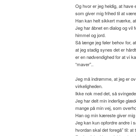
Og hvor er jeg heldig, at have
som giver mig frihed til at vær
Han kan helt sikkert mærke, at 
Jeg har åbnet en dialog og vil
himmel og jord.
Så længe jeg føler behov for, at
at jeg stadig synes det er hårdt 
er en nødvendighed for at vi k
“maver”..
Jeg må indrømme, at jeg er ove
virkeligheden.
Ikke nok med det, så svingede
Jeg har delt min inderlige glæd
mange på min vej, som overho
Han og min kæreste giver mig 
Jeg kan kun opfordre andre i s
hvordan skal det foregå” til: a